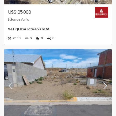
U$S 25.000
Lotes en Venta
Se LIQUIDA Lote en Km 5!
m²: 0
0
0
0