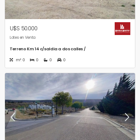
U$S 50.000
Lotes en Venta
Terreno Km 14 c/saldia a dos calles /
m²: 0
0
0
0