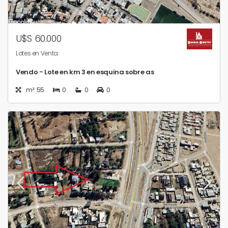
U$S 60.000
Lotes en Venta
Vendo - Lote en km 3 en esquina sobre as
m²: 55
0
0
0