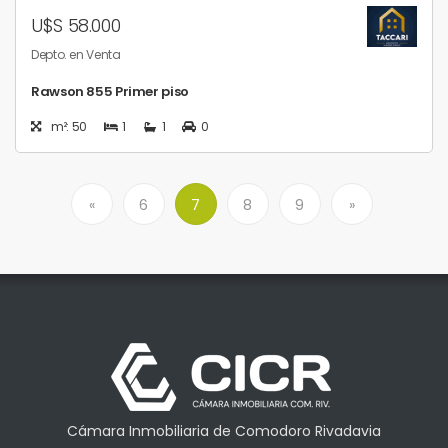
U$S 58.000
Depto. en Venta
Rawson 855 Primer piso
m²: 50
1
1
0
«
6
7
8
9
»
Cámara Inmobiliaria de Comodoro Rivadavia