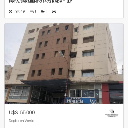
FGTA. SARMIENTO 1472 RADA TILLY
m²: 49
1
1
1
U$S 65.000
Depto. en Venta