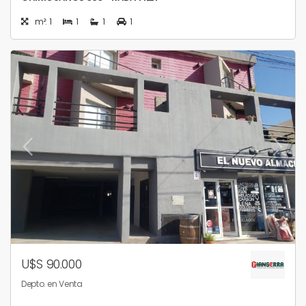
m²: 1
1
1
1
U$S 90.000
Depto. en Venta