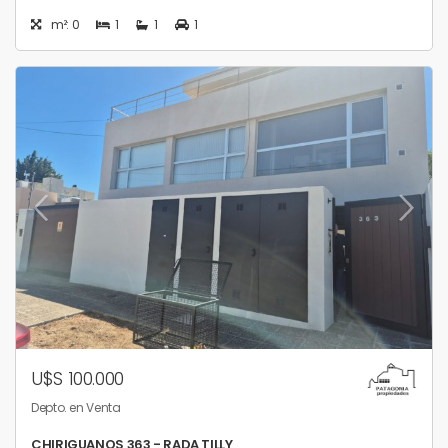
m²: 0
1
1
1
U$S 100.000
Depto. en Venta
CHIRIGUANOS 363 - RADA TILLY