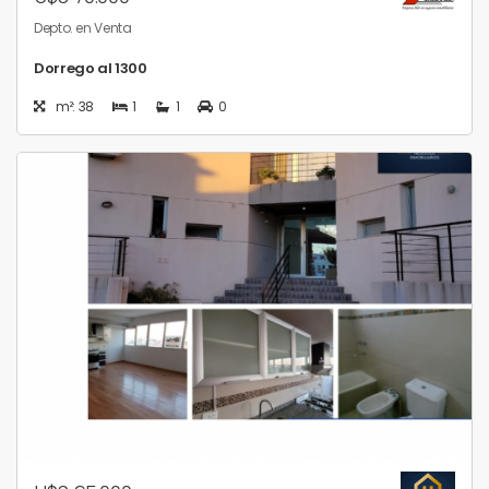
Depto. en Venta
Dorrego al 1300
m²: 38
1
1
0