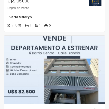
U$S 95.000
Depto. en Venta
Puerto Madryn
m²: 45
1
1
0