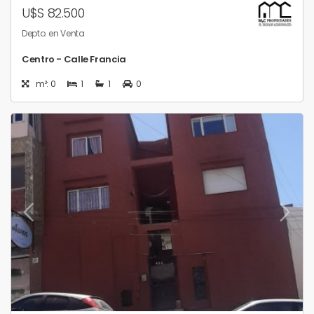
U$S 82.500
Depto. en Venta
Centro - Calle Francia
m²: 0
1
1
0