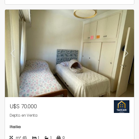
U$S 70.000
Depto. en Venta
Italia
m²: 45
1
1
0