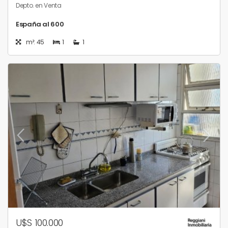
Depto. en Venta
España al 600
m²: 45
1
1
U$S 100.000