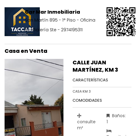
Car Mar Inmobiliaria
San Martín 895 - 1° Piso - Oficina
6 - Galería Ste - 2974195311
Casa en Venta
CALLE JUAN
MARTÍNEZ, KM 3
CARACTERÍSTICAS
CASA KM 3
COMODIDADES
Baños:
consulte
1
m²