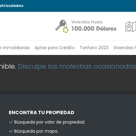
atriculados
or
inmobiliarias
Aptas para Crédito
Tarifario 2023
Viviendas 
nible.
Disculpe las molestias ocasionada
ENCONTRA TU PROPIEDAD
Búsqueda por valor de propiedad.
Búsqueda por mapa.