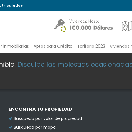
atriculados
or
inmobiliarias
Aptas para Crédito
Tarifario 2023
Viviendas 
nible.
Disculpe las molestias ocasionada
ENCONTRA TU PROPIEDAD
Búsqueda por valor de propiedad.
Búsqueda por mapa.